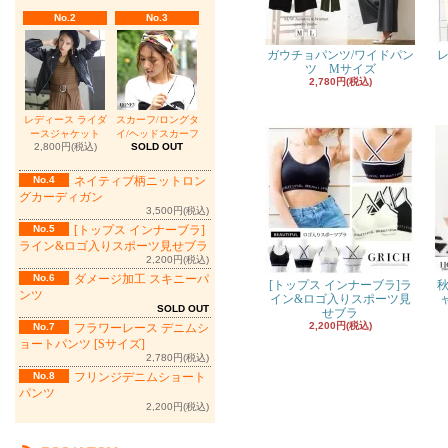
No.2
No.3
ガウチョパンツ/ワイドパン
レ
ツ Mサイズ
2,780円(税込)
レディース ライダ
スカーフ/ロングタ
ースジャケット
イ/ヘッドスカーフ
2,800円(税込)
SOLD OUT
No.4
ネイティブ柄ニットロン
グカーディガン
3,500円(税込)
No.5
[トップス インナーブラ]
ライン&ロゴ入りスポーツ見せブラ
2,200円(税込)
No.6
ダメージ加工 スキニーパ
[トップス インナーブラ]ラ
秋
ンツ
イン&ロゴ入りスポーツ見
SOLD OUT
せブラ
2,200円(税込)
No.7
フラワーレース デニムシ
ョートパンツ [Sサイズ]
2,780円(税込)
No.8
フリンジデニムショート
パンツ
2,200円(税込)