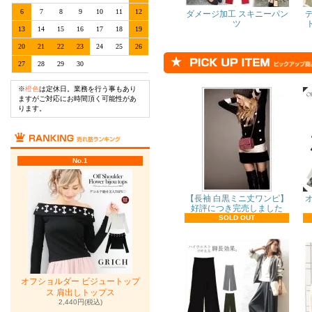
6
7
8
9
10
11
12
ダメージ加工 スキニーパン
ツ
13
14
15
16
17
18
19
20
21
22
23
24
25
26
27
28
29
30
※
橙色
は定休日。業務を行う事もあり
ますがご対応にお時間頂く可能性があ
ります。
No.1
【長袖 白黒ミニ丈ワンピ】
好評につき完売しました
SOLD OUT
オフショルダー ビジュートップ
ス 肩出しトップス
2,440円(税込)