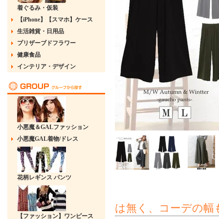
着ぐるみ・仮装
【iPhone】【スマホ】ケース
生活雑貨・日用品
プリザーブドフラワー
健康食品
インテリア・デザイン
小悪魔＆GALファッション
小悪魔GAL着物/ドレス
花柄レギンス パンツ
は無く、コーデの幅
【ファッション】ワンピース