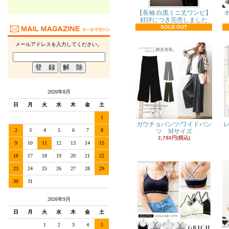
【長袖 白黒ミニ丈ワンピ】
好評につき完売しました
SOLD OUT
メールアドレスを入力してください。
2026年8月
日
月
火
水
木
金
土
1
ガウチョパンツ/ワイドパン
レ
2
3
4
5
6
7
8
ツ Mサイズ
2,780円(税込)
9
10
11
12
13
14
15
16
17
18
19
20
21
22
23
24
25
26
27
28
29
30
31
2026年9月
日
月
火
水
木
金
土
1
2
3
4
5