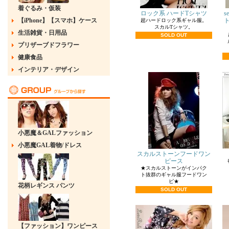
着ぐるみ・仮装
ロック系 ハードTシャツ
s
【iPhone】【スマホ】ケース
超ハードロック系ギャル服。
スカルTシャツ。
生活雑貨・日用品
SOLD OUT
プリザーブドフラワー
健康食品
インテリア・デザイン
小悪魔＆GALファッション
小悪魔GAL着物/ドレス
スカルストーンフードワン
ピース
★スカルストーンがインパク
ト抜群のギャル服フードワン
ピ★
花柄レギンス パンツ
SOLD OUT
【ファッション】ワンピース