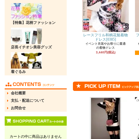
【特集】花柄ファッション
レースフリル和柄花魁着物
ドレス[0385]
イベント衣装やお祭りに最適
店長イチオシ美容グッズ
の着物ドレス
3,440円(税込)
着ぐるみ
会社概要
支払・配送について
お問合せ
カートの中に商品はありません