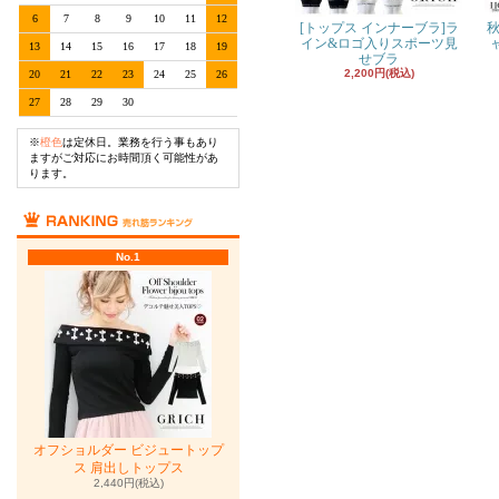
6
7
8
9
10
11
12
[トップス インナーブラ]ラ
秋
イン&ロゴ入りスポーツ見
13
14
15
16
17
18
19
せブラ
2,200円(税込)
20
21
22
23
24
25
26
27
28
29
30
※
橙色
は定休日。業務を行う事もあり
ますがご対応にお時間頂く可能性があ
ります。
No.1
オフショルダー ビジュートップ
ス 肩出しトップス
2,440円(税込)