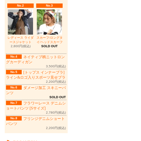
No.2
No.3
レディース ライダ
スカーフ/ロングタ
ースジャケット
イ/ヘッドスカーフ
2,800円(税込)
SOLD OUT
No.4
ネイティブ柄ニットロン
グカーディガン
3,500円(税込)
No.5
[トップス インナーブラ]
ライン&ロゴ入りスポーツ見せブラ
2,200円(税込)
No.6
ダメージ加工 スキニーパ
ンツ
SOLD OUT
No.7
フラワーレース デニムシ
ョートパンツ [Sサイズ]
2,780円(税込)
No.8
フリンジデニムショート
パンツ
2,200円(税込)