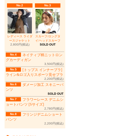
No.2
No.3
レディース ライダ
スカーフ/ロングタ
ースジャケット
イ/ヘッドスカーフ
2,800円(税込)
SOLD OUT
No.4
ネイティブ柄ニットロン
グカーディガン
3,500円(税込)
No.5
[トップス インナーブラ]
ライン&ロゴ入りスポーツ見せブラ
2,200円(税込)
No.6
ダメージ加工 スキニーパ
ンツ
SOLD OUT
No.7
フラワーレース デニムシ
ョートパンツ [Sサイズ]
2,780円(税込)
No.8
フリンジデニムショート
パンツ
2,200円(税込)