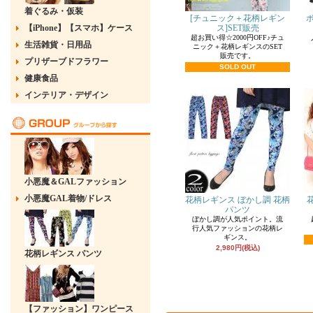
着ぐるみ・仮装
[チュニック＋花柄レギン
【iPhone】【スマホ】ケース
ス]SET販売
超お買い得☆2000円OFF♪チュ
生活雑貨・日用品
ニック＋花柄レギンスのSET
販売です。
プリザーブドフラワー
SOLD OUT
健康食品
インテリア・デザイン
小悪魔＆GALファッション
小悪魔GAL着物/ドレス
花柄レギンス ぼかし調 花柄
パンツ
ぼかし調が人気ポイント。流
行人気ファッションの花柄レ
ギンス。
2,980円(税込)
花柄レギンス パンツ
【ファッション】ワンピース