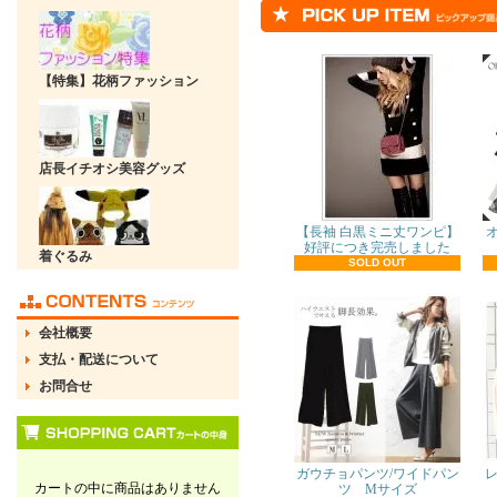
【特集】花柄ファッション
店長イチオシ美容グッズ
【長袖 白黒ミニ丈ワンピ】
好評につき完売しました
着ぐるみ
SOLD OUT
会社概要
支払・配送について
お問合せ
ガウチョパンツ/ワイドパン
レ
カートの中に商品はありません
ツ Mサイズ