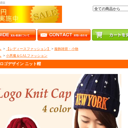
通販
ム
>
【レディースファッション】
>
服飾雑貨・小物
ム
>
小悪魔＆GALファッション
ロゴデザイン ニット帽