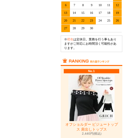
6
7
8
9
10
11
12
13
14
15
16
17
18
19
20
21
22
23
24
25
26
27
28
29
30
※
橙色
は定休日。業務を行う事もあり
ますがご対応にお時間頂く可能性があ
ります。
No.1
オフショルダー ビジュートップ
ス 肩出しトップス
2,440円(税込)