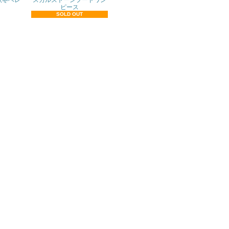
秋冬ベレ
スカルストーンフードワン
ピース
SOLD OUT