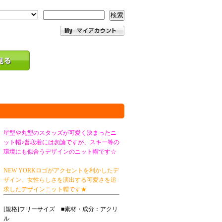
検索
星型や丸型のスタッズが可愛く決まったニ
ット帽♪普段着には勿論ですが、スキー等の
環境にも似合うデザインのニット帽です☆
NEW YORKロゴがアクセントを利かしたデ
ザイン。女性らしさを演出する可愛さを追
求したデザインニット帽です★
[規格]フリーサイズ ■素材・成分：アクリ
ル