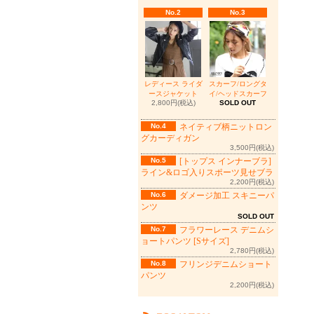
No.2
No.3
レディース ライダ
スカーフ/ロングタ
ースジャケット
イ/ヘッドスカーフ
2,800円(税込)
SOLD OUT
No.4
ネイティブ柄ニットロン
グカーディガン
3,500円(税込)
No.5
[トップス インナーブラ]
ライン&ロゴ入りスポーツ見せブラ
2,200円(税込)
No.6
ダメージ加工 スキニーパ
ンツ
SOLD OUT
No.7
フラワーレース デニムシ
ョートパンツ [Sサイズ]
2,780円(税込)
No.8
フリンジデニムショート
パンツ
2,200円(税込)