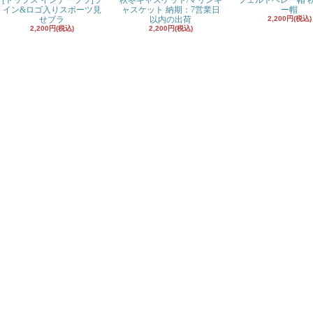
[トップス インナーブラ]ラ
秋冬キャスケット/マリンキ
フェルトベレー帽 
イン&ロゴ入りスポーツ見
ャスケット 納期：7営業日
ー帽
せブラ
以内の出荷
2,200円(税込)
2,200円(税込)
2,200円(税込)