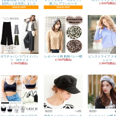
【長袖 白黒ミニ丈ワンピ】
オフショルダーコルセット
ロゴデザイン ニ
好評につき完売しました
風フレアワンピース
1,840円(税込)
SOLD OUT
SOLD OUT
ガウチョパンツ/ワイドパン
レオパード柄 豹柄ベレー帽
ピンストライプ ス
ツ Mサイズ
2,780円(税込)
シャツ
2,780円(税込)
2,980円(税込)