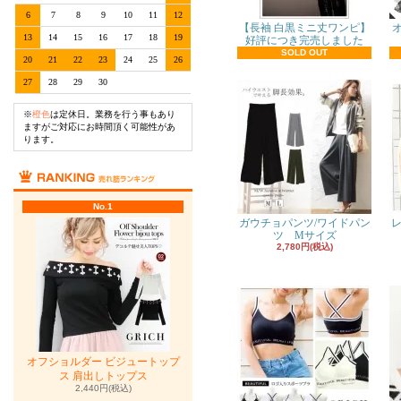
6
7
8
9
10
11
12
【長袖 白黒ミニ丈ワンピ】
13
14
15
16
17
18
19
好評につき完売しました
SOLD OUT
20
21
22
23
24
25
26
27
28
29
30
※
橙色
は定休日。業務を行う事もあり
ますがご対応にお時間頂く可能性があ
ります。
No.1
ガウチョパンツ/ワイドパン
レ
ツ Mサイズ
2,780円(税込)
オフショルダー ビジュートップ
ス 肩出しトップス
2,440円(税込)