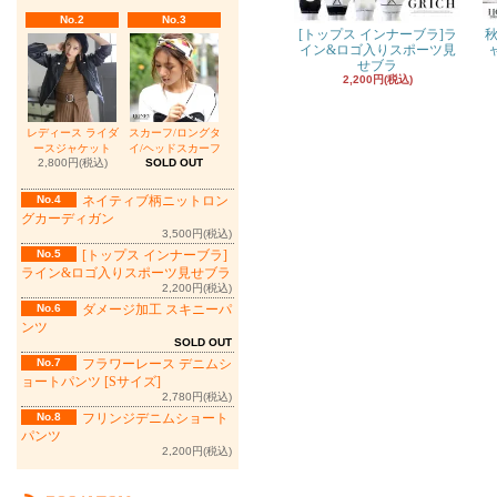
No.2
No.3
[トップス インナーブラ]ラ
秋
イン&ロゴ入りスポーツ見
せブラ
2,200円(税込)
レディース ライダ
スカーフ/ロングタ
ースジャケット
イ/ヘッドスカーフ
2,800円(税込)
SOLD OUT
No.4
ネイティブ柄ニットロン
グカーディガン
3,500円(税込)
No.5
[トップス インナーブラ]
ライン&ロゴ入りスポーツ見せブラ
2,200円(税込)
No.6
ダメージ加工 スキニーパ
ンツ
SOLD OUT
No.7
フラワーレース デニムシ
ョートパンツ [Sサイズ]
2,780円(税込)
No.8
フリンジデニムショート
パンツ
2,200円(税込)