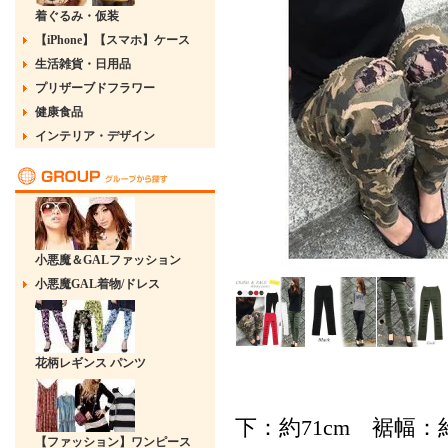
着ぐるみ・仮装
【iPhone】【スマホ】ケース
生活雑貨・日用品
プリザーブドフラワー
健康食品
インテリア・デザイン
小悪魔＆GALファッション
小悪魔GAL着物/ドレス
花柄レギンス パンツ
下：約71cm 裾幅：約
【ファッション】ワンピース