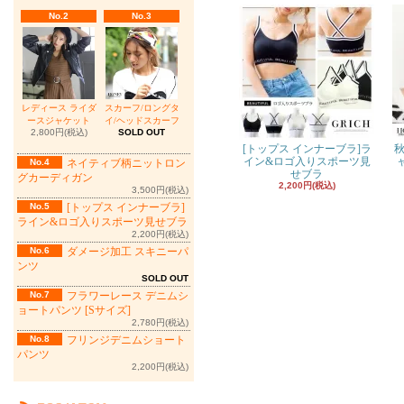
No.2
No.3
レディース ライダ
スカーフ/ロングタ
ースジャケット
イ/ヘッドスカーフ
2,800円(税込)
SOLD OUT
[トップス インナーブラ]ラ
秋
イン&ロゴ入りスポーツ見
No.4
ネイティブ柄ニットロン
せブラ
グカーディガン
2,200円(税込)
3,500円(税込)
No.5
[トップス インナーブラ]
ライン&ロゴ入りスポーツ見せブラ
2,200円(税込)
No.6
ダメージ加工 スキニーパ
ンツ
SOLD OUT
No.7
フラワーレース デニムシ
ョートパンツ [Sサイズ]
2,780円(税込)
No.8
フリンジデニムショート
パンツ
2,200円(税込)