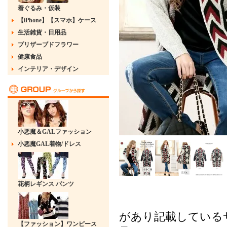
着ぐるみ・仮装
【iPhone】【スマホ】ケース
生活雑貨・日用品
プリザーブドフラワー
健康食品
インテリア・デザイン
小悪魔＆GALファッション
小悪魔GAL着物/ドレス
花柄レギンス パンツ
があり記載している
【ファッション】ワンピース