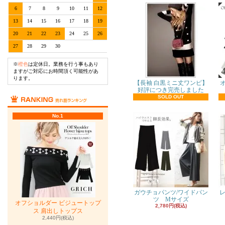
6
7
8
9
10
11
12
13
14
15
16
17
18
19
20
21
22
23
24
25
26
27
28
29
30
※
橙色
は定休日。業務を行う事もあり
ますがご対応にお時間頂く可能性があ
ります。
【長袖 白黒ミニ丈ワンピ】
好評につき完売しました
SOLD OUT
No.1
ガウチョパンツ/ワイドパン
レ
ツ Mサイズ
オフショルダー ビジュートップ
2,780円(税込)
ス 肩出しトップス
2,440円(税込)