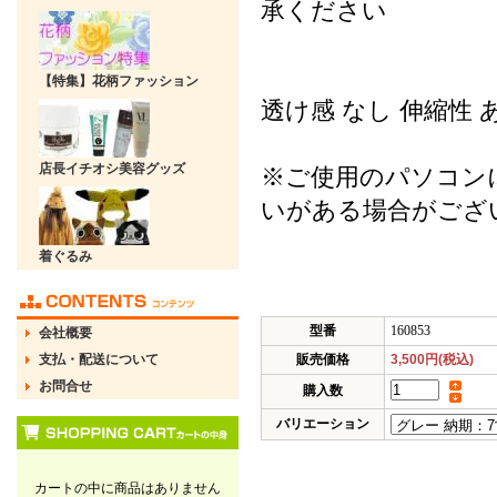
承ください
【特集】花柄ファッション
透け感 なし 伸縮性 あ
店長イチオシ美容グッズ
※ご使用のパソコン
いがある場合がござ
着ぐるみ
型番
160853
会社概要
支払・配送について
販売価格
3,500円(税込)
お問合せ
購入数
バリエーション
カートの中に商品はありません