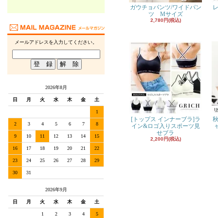
ガウチョパンツ/ワイドパン
レ
ツ Mサイズ
2,780円(税込)
メールアドレスを入力してください。
2026年8月
日
月
火
水
木
金
土
1
[トップス インナーブラ]ラ
秋
2
3
4
5
6
7
8
イン&ロゴ入りスポーツ見
せブラ
9
10
11
12
13
14
15
2,200円(税込)
16
17
18
19
20
21
22
23
24
25
26
27
28
29
30
31
2026年9月
日
月
火
水
木
金
土
1
2
3
4
5