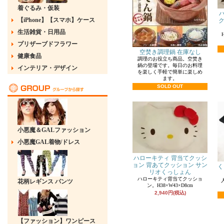
着ぐるみ・仮装
【iPhone】【スマホ】ケース
ク
生活雑貨・日用品
プリザーブドフラワー
空焚き調理鍋 在庫なし
健康食品
調理のお役立ち商品。空焚き
鍋の登場です。毎日のお料理
インテリア・デザイン
を楽しく手軽で簡単に楽しめ
ます。
SOLD OUT
小悪魔＆GALファッション
小悪魔GAL着物/ドレス
ハローキティ 背当てクッシ
ョン 背あてクッション サン
く
リオくっしょん
ハローキティ背当てクッショ
花柄レギンス パンツ
ン。H38×W43×D8cm
2,940円(税込)
【ファッション】ワンピース