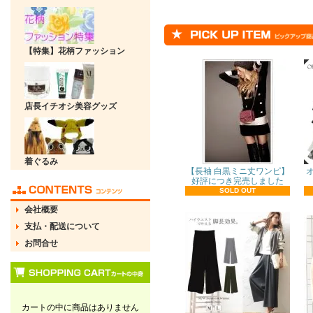
【特集】花柄ファッション
店長イチオシ美容グッズ
着ぐるみ
【長袖 白黒ミニ丈ワンピ】
好評につき完売しました
SOLD OUT
会社概要
支払・配送について
お問合せ
カートの中に商品はありません