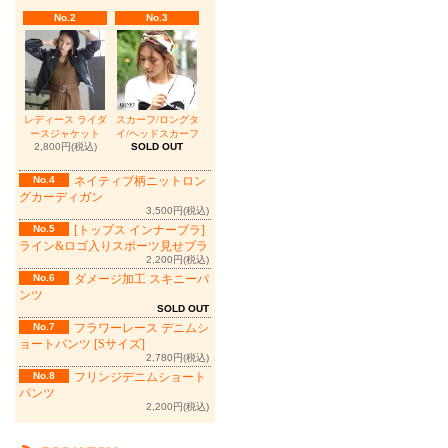
No.2
No.3
レディース ライダ
スカーフ/ロングタ
ースジャケット
イ/ヘッドスカーフ
2,800円(税込)
SOLD OUT
No.4
ネイティブ柄ニットロン
グカーディガン
3,500円(税込)
No.5
[トップス インナーブラ]
ライン&ロゴ入りスポーツ見せブラ
2,200円(税込)
No.6
ダメージ加工 スキニーパ
ンツ
SOLD OUT
No.7
フラワーレース デニムシ
ョートパンツ [Sサイズ]
2,780円(税込)
No.8
フリンジデニムショート
パンツ
2,200円(税込)