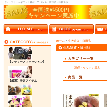
【シュプリームギフト】花柄・アパレル・美容品・雑貨通販
ホーム
>
生活雑貨・日用品
生活雑貨・日用品
カテゴリー一覧
【レディースファッション】
調理・キッチン器具
商品一覧
【厳選】美容アイテム