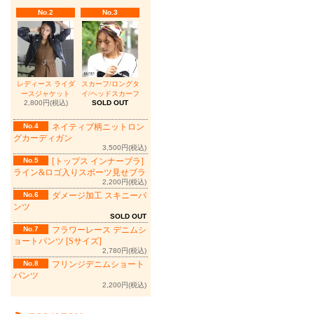
No.2
No.3
レディース ライダ
スカーフ/ロングタ
ースジャケット
イ/ヘッドスカーフ
2,800円(税込)
SOLD OUT
No.4
ネイティブ柄ニットロン
グカーディガン
3,500円(税込)
No.5
[トップス インナーブラ]
ライン&ロゴ入りスポーツ見せブラ
2,200円(税込)
No.6
ダメージ加工 スキニーパ
ンツ
SOLD OUT
No.7
フラワーレース デニムシ
ョートパンツ [Sサイズ]
2,780円(税込)
No.8
フリンジデニムショート
パンツ
2,200円(税込)