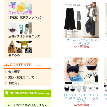
【特集】花柄ファッション
店長イチオシ美容グッズ
ガウチョパンツ/ワイドパン
レ
ツ Mサイズ
2,780円(税込)
着ぐるみ
会社概要
支払・配送について
お問合せ
[トップス インナーブラ]ラ
秋
イン&ロゴ入りスポーツ見
せブラ
カートの中に商品はありません
2,200円(税込)