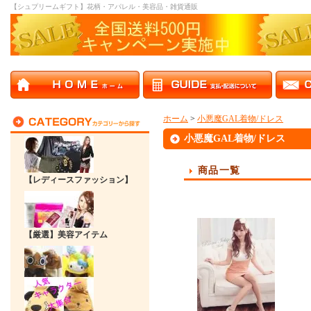
【シュプリームギフト】花柄・アパレル・美容品・雑貨通販
ホーム
>
小悪魔GAL着物/ドレス
小悪魔GAL着物/ドレス
商品一覧
【レディースファッション】
【厳選】美容アイテム