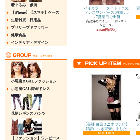
着ぐるみ・仮装
バイカラー タイトミニ丈
背
【iPhone】【スマホ】ケース
ドレスワンピース 納期：5
～7営業日で出荷
生活雑貨・日用品
高品質のバイカラードレスワ
ンピース♪
プリザーブドフラワー
4,840円(税込)
健康食品
インテリア・デザイン
小悪魔＆GALファッション
小悪魔GAL着物/ドレス
花柄レギンス パンツ
【長袖 白黒ミニ丈ワンピ】
好評につき完売しました
SOLD OUT
【ファッション】ワンピース